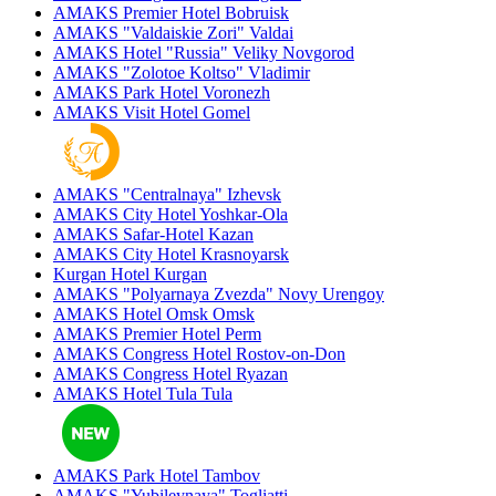
AMAKS Premier Hotel
Bobruisk
AMAKS "Valdaiskie Zori"
Valdai
AMAKS Hotel "Russia"
Veliky Novgorod
AMAKS "Zolotoe Koltso"
Vladimir
AMAKS Park Hotel
Voronezh
AMAKS Visit Hotel
Gomel
AMAKS "Centralnaya"
Izhevsk
AMAKS City Hotel
Yoshkar-Ola
AMAKS Safar-Hotel
Kazan
AMAKS City Hotel
Krasnoyarsk
Kurgan Hotel
Kurgan
AMAKS "Polyarnaya Zvezda"
Novy Urengoy
AMAKS Hotel Omsk
Omsk
AMAKS Premier Hotel
Perm
AMAKS Congress Hotel
Rostov-on-Don
AMAKS Congress Hotel
Ryazan
AMAKS Hotel Tula
Tula
AMAKS Park Hotel
Tambov
AMAKS "Yubileynaya"
Togliatti