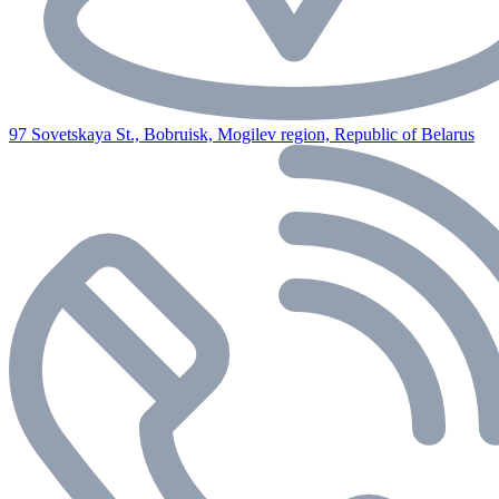
97 Sovetskaya St., Bobruisk, Mogilev region, Republic of Belarus