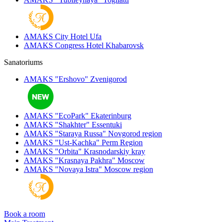
AMAKS City Hotel
Ufa
AMAKS Congress Hotel
Khabarovsk
Sanatoriums
AMAKS "Ershovo"
Zvenigorod
AMAKS "EcoPark"
Ekaterinburg
AMAKS "Shakhter"
Essentuki
AMAKS "Staraya Russa"
Novgorod region
AMAKS "Ust-Kachka"
Perm Region
AMAKS "Orbita"
Krasnodarskiy kray
AMAKS "Krasnaya Pakhra"
Moscow
AMAKS "Novaya Istra"
Moscow region
Book a room